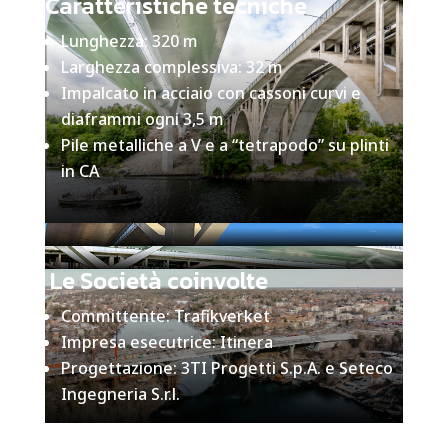
Caratteristiche tecniche
Lunghezza: 320 m
Larghezza complessiva: 32 m
Impalcato in acciaio con cassoni curvi e
diaframmi ogni 3,5 m
Pile metalliche a V e a “tetrapodo” su plinti
in CA
Le Società coinvolte
Committente: Trafikverket
Impresa esecutrice: Itinera
Progettazione: 3TI Progetti S.p.A. e Seteco
Ingegneria S.r.l.