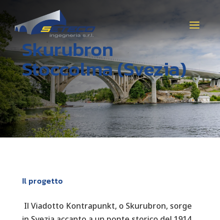
Skurubron
Stoccolma (Svezia)
Il progetto
Il Viadotto Kontrapunkt, o Skurubron, sorge
in Svezia accanto a un ponte storico del 1914,