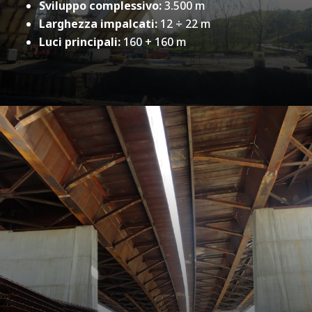
Sviluppo complessivo:
3.500 m
Larghezza impalcati:
12 ÷ 22 m
Luci principali:
160 + 160 m