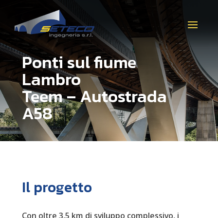
Ponti sul fiume
Lambro
Teem – Autostrada
A58
Il progetto
Con oltre 3,5 km di sviluppo complessivo, i