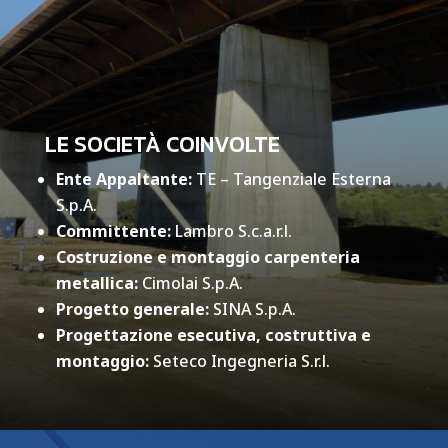
LE SOCIETÀ COINVOLTE
Ente Appaltante:
TE – Tangenziale Esterna
S.p.A.
Committente:
Lambro S.c.a.r.l.
Costruzione e montaggio carpenteria
metallica:
Cimolai S.p.A.
Progetto generale:
SINA S.p.A.
Progettazione esecutiva, costruttiva e
montaggio:
Seteco Ingegneria S.r.l.